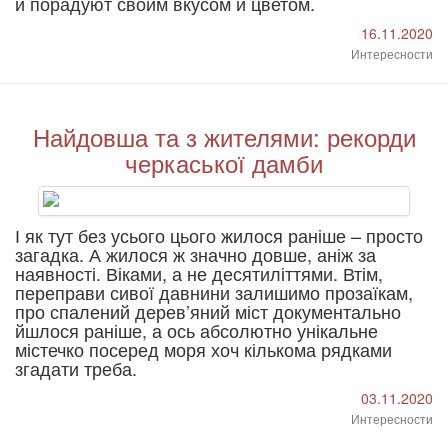
и порадуют своим вкусом и цветом.
16.11.2020
Интересности
Найдовша та з жителями: рекорди
черкаської дамби
І як тут без усього цього жилося раніше – просто
загадка. А жилося ж значно довше, аніж за
наявності. Віками, а не десятиліттями. Втім,
переправи сивої давнини залишимо прозаїкам,
про спалений дерев’яний міст документально
йшлося раніше, а ось абсолютно унікальне
містечко посеред моря хоч кількома рядками
згадати треба.
03.11.2020
Интересности