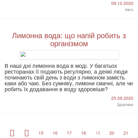
09.10.2020
Авто
Лимонна вода: що напій робить з
організмом
В наші дні лимонна вода в моді. У багатьох
ресторанах її подають регулярно, а деякі люди
починають свій день з води з лимоном замість
кави або чаю. Без сумніву, лимони смачні, але чи
робить їх додавання в воду здоровіше?
25.09.2020
Здоровье
15
16
17
18
19
20
21